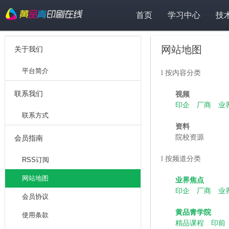
首页
学习中心
技
网站地图
关于我们
平台简介
l
按内容分类
联系我们
视频
印企
厂商
业
联系方式
资料
院校资源
会员指南
l
按频道分类
RSS订阅
网站地图
业界焦点
印企
厂商
业
会员协议
黄品青学院
使用条款
精品课程
印前